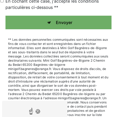
En cochant cette case, j'accepte les conditions
particulières ci-dessous **
Envoyer
** Les données personnelles communiquées sont nécessaires aux
fins de vous contacter et sont enregistrées dans un fichier
informatisé. Elles sont destinées à Mini Golf Bagnères-de-Bigorre
et ses sous-traitants dans le seul but de répondre à votre
message. Les données collectées seront communiquées aux seuls
destinataires suivants: Mini Golf Bagnères-de-Bigorre 2 Chemin
du Bedat 65200 Bagnères-de-bigorre
minigolf.bagneres@orange.fr. Vous disposez de droits d’accès, de
rectification, d’effacement, de portabilité, de limitation,
d’opposition, de retrait de votre consentement à tout moment et du
droit d’introduire une réclamation auprès d’une autorité de
contrôle, ainsi que d’organiser le sort de vos données post-
mortem. Vous pouvez exercer ces droits par voie postale à
l'adresse 2 Chemin du Bedat 65200 Bagnères-de-bigorre ou par
courrier électronique à l'adresse minigolf.bagneres@orange.fr. Un
justificatif d'identité pourra vous être demandé. Nous conservons
vos données pendant la période de prise de contact puis pendant
la durée de prescription légale aux fins probatoires et de gestion
des contentieux. Vous avez le droit de vous inscrire sur la liste