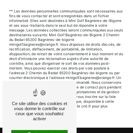
** Les données personnelles communiquées sont nécessaires aux
fins de vous contacter et sont enregistrées dans un fichier
informatisé. Elles sont destinées à Mini Golf Bagnères-de-Bigorre
et ses sous-traitants dans le seul but de répondre à votre
message. Les données collectées seront communiquées aux seuls
destinataires suivants: Mini Golf Bagnères-de-Bigorre 2 Chemin
du Bedat 65200 Bagnères-de-bigorre
minigolf.bagneres@orange.fr. Vous disposez de droits d’accès, de
rectification, d’effacement, de portabilité, de limitation,
d’opposition, de retrait de votre consentement à tout moment et du
droit d’introduire une réclamation auprès d’une autorité de
contrôle, ainsi que d’organiser le sort de vos données post-
mortem. Vous pouvez exercer ces droits par voie postale à
l'adresse 2 Chemin du Bedat 65200 Bagnères-de-bigorre ou par
courrier électronique à l'adresse minigolf.bagneres@orange.fr. Un
justificatif d'identité pourra vous être demandé. Nous conservons
vos données pendant la période de prise de contact puis pendant
la durée de prescription légale aux fins probatoires et de gestion
des contentieux. Vous avez le droit de vous inscrire sur la liste
d'opposition au démarchage téléphonique, disponible à cette
Ce site utilise des cookies et
adresse:
Bloctel.gouv.fr
. Consultez le site cnil.fr pour plus
vous donne le contrôle sur
d’informations sur vos droits.
ceux que vous souhaitez
activer