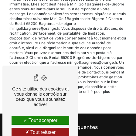
informatisé. Elles sont destinées à Mini Golf Bagnères-de-Bigorre
et ses sous-traitants dans le seul but de répondre à votre
message. Les données collectées seront communiquées aux seuls
destinataires suivants: Mini Golf Bagnères-de-Bigorre 2 Chemin
du Bedat 65200 Bagnères-de-bigorre
minigolf.bagneres@orange.fr. Vous disposez de droits d’accès, de
rectification, d’effacement, de portabilité, de limitation,
d’opposition, de retrait de votre consentement à tout moment et du
droit d’introduire une réclamation auprès d’une autorité de
contrôle, ainsi que d’organiser le sort de vos données post-
mortem. Vous pouvez exercer ces droits par voie postale à
l'adresse 2 Chemin du Bedat 65200 Bagnères-de-bigorre ou par
courrier électronique à l'adresse minigolf.bagneres@orange.fr. Un
justificatif d'identité pourra vous être demandé. Nous conservons
vos données pendant la période de prise de contact puis pendant
la durée de prescription légale aux fins probatoires et de gestion
des contentieux. Vous avez le droit de vous inscrire sur la liste
d'opposition au démarchage téléphonique, disponible à cette
Ce site utilise des cookies et
adresse:
Bloctel.gouv.fr
. Consultez le site cnil.fr pour plus
vous donne le contrôle sur
d’informations sur vos droits.
ceux que vous souhaitez
activer
Tout accepter
Recherches fréquentes
Tout refuser